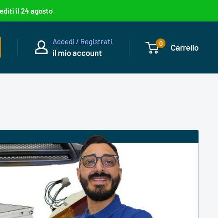
editi il 24 agosto
Accedi / Registrati
0
Carrello
il mio account