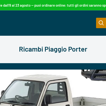
ie dall'8 al 23 agosto — puoi ordinare online: tutti gli ordini saranno sp
Ricambi Piaggio Porter